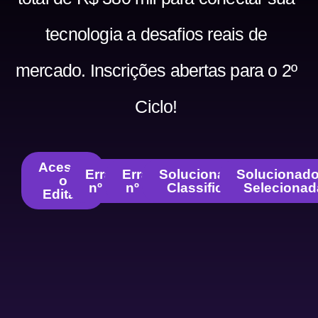
tecnologia a desafios reais de
mercado. Inscrições abertas para o 2º
Ciclo!
Acesse
Errata
Errata
Solucionadoras
Solucionado
o
nº 01
nº 02
Classificadas
Selecionad
Edital!